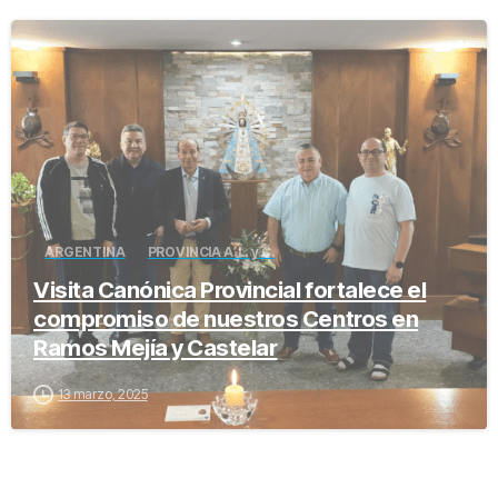
-
ARGENTINA
PROVINCIA A.L. y C.
Visita Canónica Provincial fortalece el
compromiso de nuestros Centros en
Ramos Mejía y Castelar
13 marzo, 2025