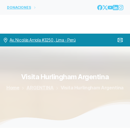
DONACIONES
Av. Nicolás Arriola #3250 , Lima - Perú
Visita
Hurlingham
Argentina
Home
ARGENTINA
Visita Hurlingham Argentina