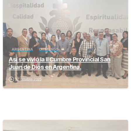
ARGENTINA
OH MUNDO
Así se vivió la II Cumbre Provincial San
Juan de Dios en Argentina.
27 octubre, 2025
-