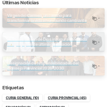
Últimas Noticias
Virgen del Carmen, un camino para
-
transformar la vida en un mundo cambiante
Clínica San Juan de Dios inaugura renovada
-
UCI y Equipos de última generación
Designación de responsabilidades del
-
Consejo Provincial 2026-2030
Etiquetas
CURIA GENERAL
(10)
CURIA PROVINCIAL
(45)