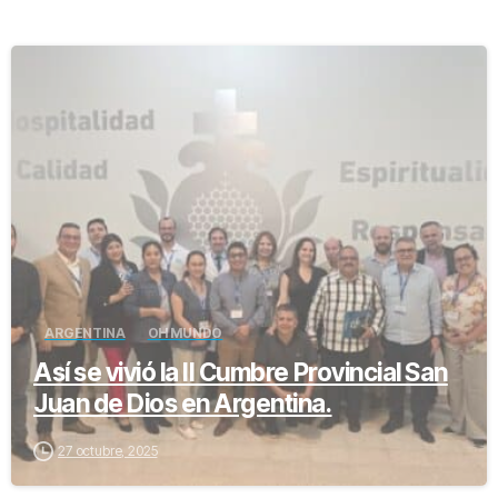
-
ARGENTINA
OH MUNDO
Así se vivió la II Cumbre Provincial San
Juan de Dios en Argentina.
27 octubre, 2025