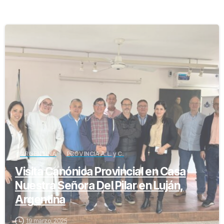
-
ARGENTINA
PROVINCIA A.L. y C.
Visita Canónica Provincial en Casa
Nuestra Señora Del Pilar en Luján,
Argentina
19 marzo, 2025