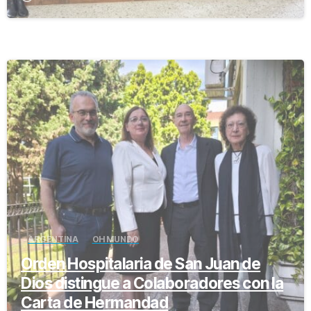
-
ARGENTINA
OH MUNDO
Orden Hospitalaria de San Juan de
Dios distingue a Colaboradores con la
Carta de Hermandad