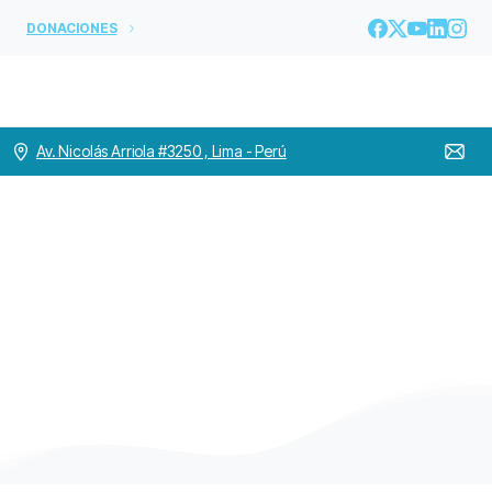
DONACIONES
Av. Nicolás Arriola #3250 , Lima - Perú
Categoría:
ARGENTINA
Home
ARGENTINA