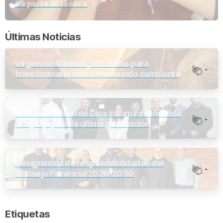
Sé parte de la obra
Últimas Noticias
Virgen del Carmen, un camino para
-
transformar la vida en un mundo cambiante
Clínica San Juan de Dios inaugura renovada
-
UCI y Equipos de última generación
Designación de responsabilidades del
-
Consejo Provincial 2026-2030
Etiquetas