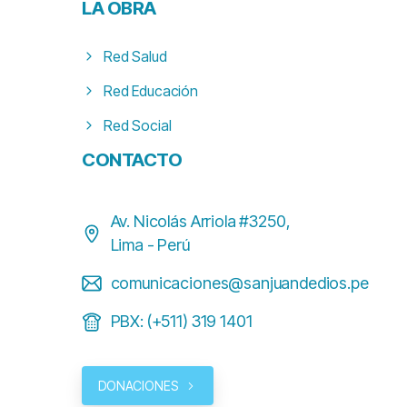
LA
OBRA
Red Salud
Red Educación
Red Social
CONTACTO
Av. Nicolás Arriola #3250,
Lima - Perú
comunicaciones@sanjuandedios.pe
PBX: (+511) 319 1401
DONACIONES