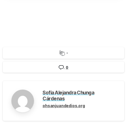
-
0
Sofía Alejandra Chunga
Cárdenas
ohsanjuandedios.org