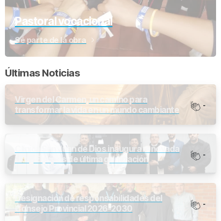
Pastoral vocacional
Sé parte de la obra
Últimas Noticias
Virgen del Carmen, un camino para
-
transformar la vida en un mundo cambiante
Clínica San Juan de Dios inaugura renovada
-
UCI y Equipos de última generación
Designación de responsabilidades del
-
Consejo Provincial 2026-2030