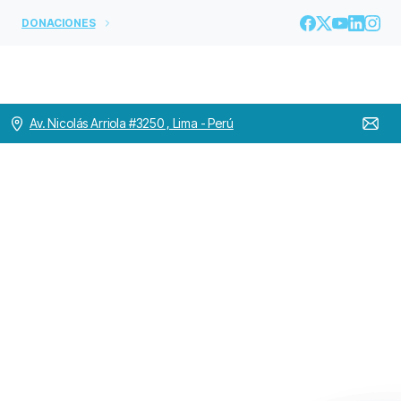
DONACIONES
Av. Nicolás Arriola #3250 , Lima - Perú
Así
se
vivió
la
II
Cumbre
Provincial
San
Juan
de
Dios
en
Argentina.
Home
ARGENTINA
Así se vivió la II Cumbre Provincial San Juan de Dios
en Argentina.