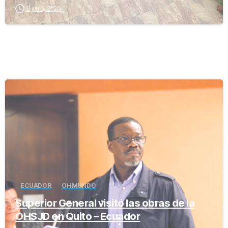
8 junio, 2026
-
ECUADOR
OH MUNDO
Superior General visitó las obras de la
OHSJD en Quito – Ecuador