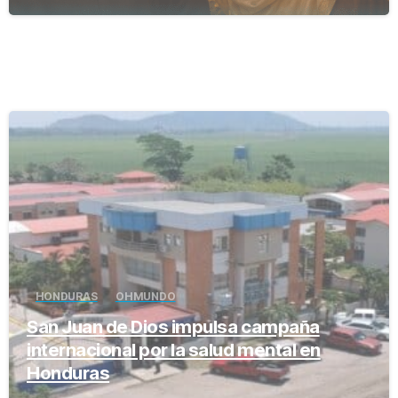
-
HONDURAS
OH MUNDO
San Juan de Dios impulsa campaña
internacional por la salud mental en
Honduras