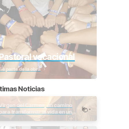
Pastoral vocacional
Sé parte de la obra
timas Noticias
Virgen del Carmen, un camino
-
para transformar la vida en un
mundo cambiante