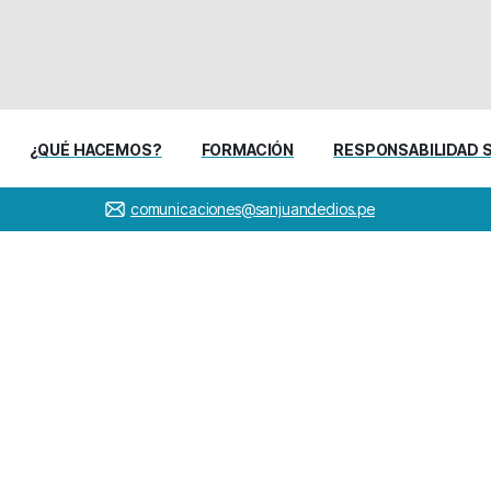
¿QUÉ HACEMOS?
FORMACIÓN
RESPONSABILIDAD 
comunicaciones@sanjuandedios.pe
visitó
la
Clínica
San
Juan
de
Colombia