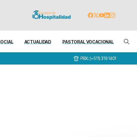
SOCIAL
ACTUALIDAD
PASTORAL VOCACIONAL
PBX: (+511) 319 1401
Dios
Manizales
en