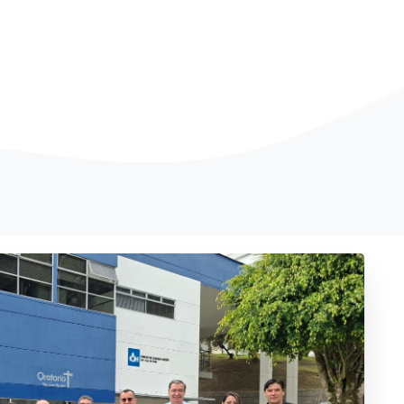
A
Superior General visitó la Clínica San Juan de Dios M