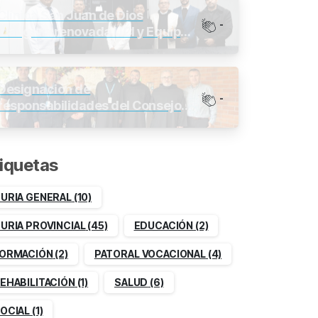
Clínica San Juan de Dios
-
inaugura renovada UCI y Equipos
de última generación
Designación de
-
responsabilidades del Consejo
Provincial 2026-2030
iquetas
URIA GENERAL
(10)
URIA PROVINCIAL
(45)
EDUCACIÓN
(2)
ORMACIÓN
(2)
PATORAL VOCACIONAL
(4)
EHABILITACIÓN
(1)
SALUD
(6)
OCIAL
(1)