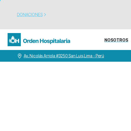
DONACIONES
NOSOTROS
Av. Nicolás Arriola #3250 San Luis,Lima - Perú
Superior
General