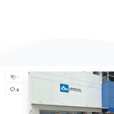
Home
COLOMBI
-
0