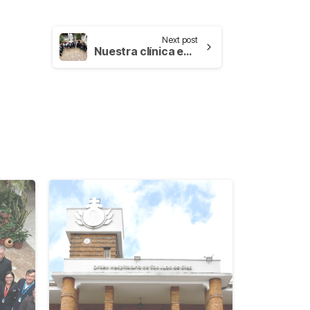
Next post
Nuestra clínica en Bogotá recibió la visita del Superior General de la OHSJD
-
-