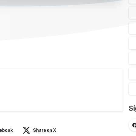
S
cebook
Share on X