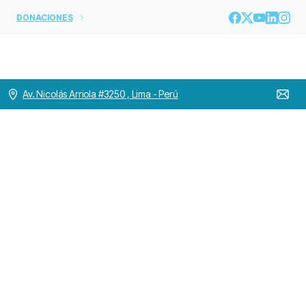
DONACIONES
Av. Nicolás Arriola #3250 , Lima - Perú
El
II
Capítulo
Provincial
eligió
al
nuevo
Consejo
Provincial
de
América
Latina
y
el
Caribe
Home
OH MUNDO
El II Capítulo Provincial eligió al nuevo Consejo
Provincial de América Latina y el Caribe