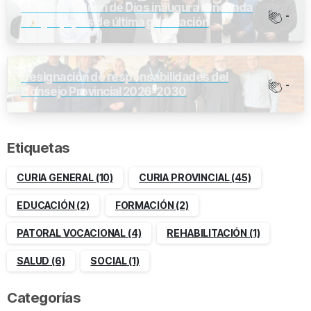
Clínica San Juan de Dios inaugura renovada
-
UCI y Equipos de última generación
Designación de responsabilidades del
-
Consejo Provincial 2026-2030
Etiquetas
CURIA GENERAL
(10)
CURIA PROVINCIAL
(45)
EDUCACIÓN
(2)
FORMACIÓN
(2)
PATORAL VOCACIONAL
(4)
REHABILITACIÓN
(1)
SALUD
(6)
SOCIAL
(1)
Categorías