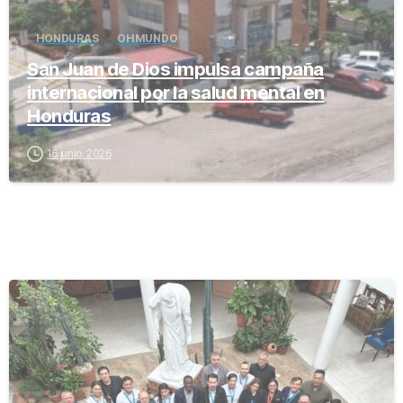
HONDURAS
OH MUNDO
San Juan de Dios impulsa campaña
internacional por la salud mental en
Honduras
16 junio, 2026
-