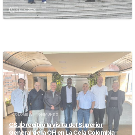
4 junio, 2026
-
COLOMBIA
OH MUNDO
CSJD recibió la visita del Superior
General de la OH en La Ceja Colombia