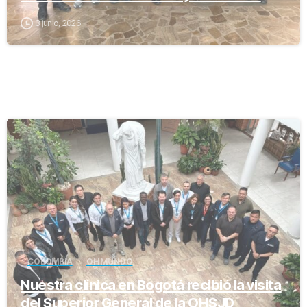
3 junio, 2026
-
COLOMBIA
OH MUNDO
Nuestra clínica en Bogotá recibió la visita
del Superior General de la OHSJD