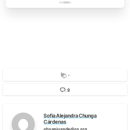
-
0
Sofía Alejandra Chunga
Cárdenas
ohsanjuandedios.org