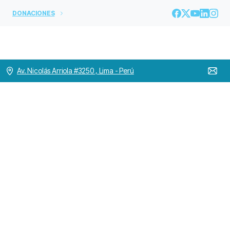
DONACIONES
Av. Nicolás Arriola #3250 , Lima - Perú
Visita
Canónica
Provincial
en
la
Comunidad
de
San
Rafael
en
Bogotá
–
Colombia.
Home
COLOMBIA
Visita Canónica Provincial en la Comunidad de San
Rafael en Bogotá – Colombia.