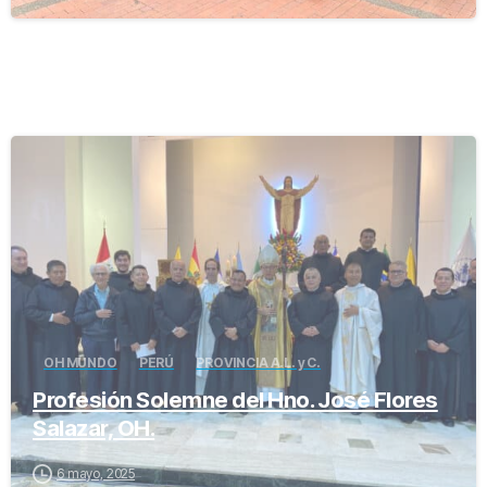
-
OH MUNDO
PERÚ
PROVINCIA A.L. y C.
Profesión Solemne del Hno. José Flores
Salazar, OH.
6 mayo, 2025