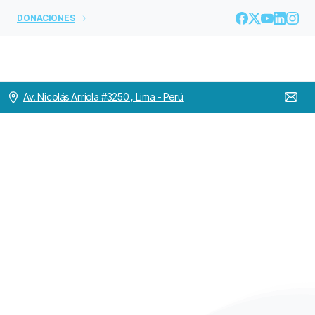
DONACIONES
Av. Nicolás Arriola #3250 , Lima - Perú
Mensaje
de
Navidad
de
nuestro
Superior
Home
PROVINCIA A.L. y C.
Mensaje de Navidad de nuestro Superior