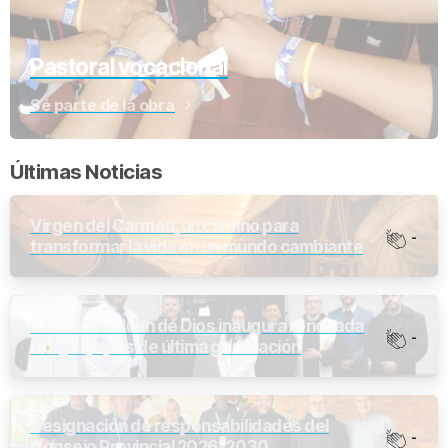
Pastoral vocacional
Sé parte de la obra
Últimas Noticias
Virgen del Carmen, un camino para
-
transformar la vida en un mundo cambiante
Clínica San Juan de Dios inaugura renovada
-
UCI y Equipos de última generación
Designación de responsabilidades del
-
Consejo Provincial 2026-2030