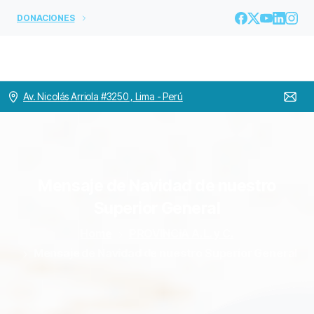
DONACIONES
Av. Nicolás Arriola #3250 , Lima - Perú
Mensaje
de
Navidad
de
nuestro
Superior
General
Home
PROVINCIA A.L. y C.
Mensaje de Navidad de nuestro Superior General