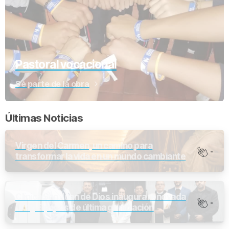
Pastoral vocacional
Sé parte de la obra
Últimas Noticias
Virgen del Carmen, un camino para
-
transformar la vida en un mundo cambiante
Clínica San Juan de Dios inaugura renovada
-
UCI y Equipos de última generación