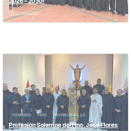
2026 – 2030!
22 mayo, 2026
-
OH MUNDO
PERÚ
PROVINCIA A.L. y C.
Profesión Solemne del Hno. José Flores