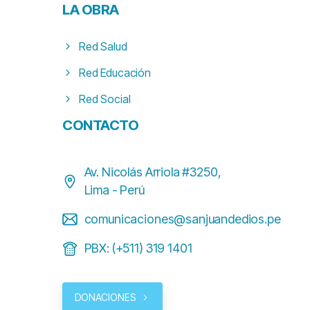
LA
OBRA
Red Salud
Red Educación
Red Social
CONTACTO
Av. Nicolás Arriola #3250,
Lima - Perú
comunicaciones@sanjuandedios.pe
PBX: (+511) 319 1401
DONACIONES