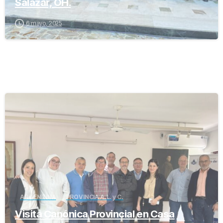
Salazar, OH.
6 mayo, 2025
-
ARGENTINA
PROVINCIA A.L. y C.
Visita Canónica Provincial en Casa