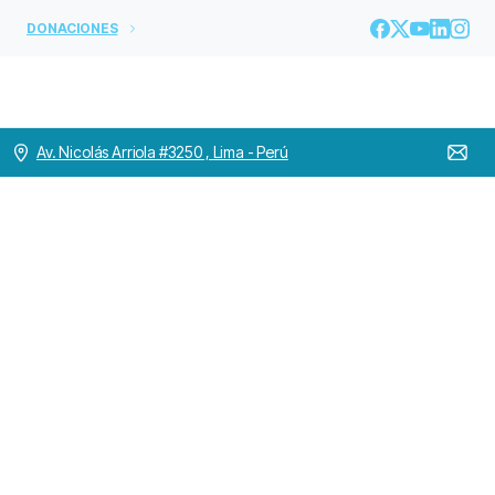
DONACIONES
Av. Nicolás Arriola #3250 , Lima - Perú
I
Foro
de
Salud
Mental
y
Lanzamiento
de
la
Política
departamental
de
salud
mental
en
Nariño
Home
OH MUNDO
I Foro de Salud Mental y Lanzamiento de la Política
departamental de salud mental en Nariño