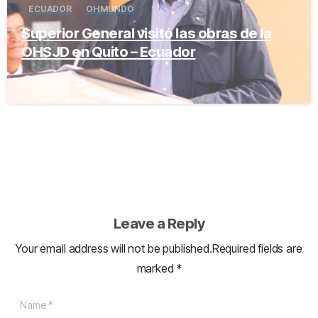
ECUADOR
OH MUNDO
Superior General visitó las obras de la
OHSJD en Quito – Ecuador
4 junio, 2026
Leave a Reply
Your email address will not be published.Required fields are
marked *
Name
*