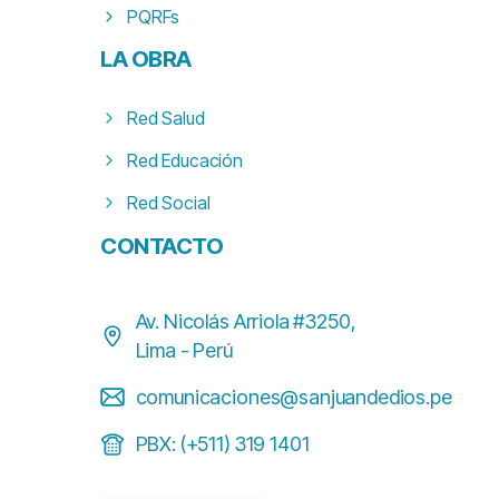
PQRFs
LA
OBRA
Red Salud
Red Educación
Red Social
CONTACTO
Av. Nicolás Arriola #3250,
Lima - Perú
comunicaciones@sanjuandedios.pe
PBX: (+511) 319 1401