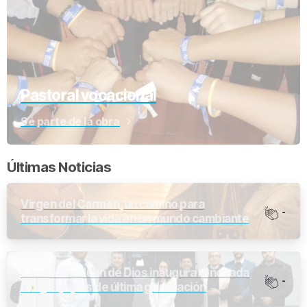
Pastoral vocacional
Sé parte de la obra
Últimas Noticias
Virgen del Carmen, un camino para
-
transformar la vida en un mundo cambiante
Clínica San Juan de Dios inaugura renovada
-
UCI y Equipos de última generación