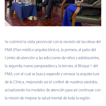
Se culminó la visita provincial con la revisión de las obras del
PMA (Plan médico arquitectónico), la primera, el patio del
Centro de atención a las adicciones de niños y adolescentes,
la segunda, nuevo parqueadero y, la tercera, el Bloque 1 del
PMA, con el cual se busca expandir y renovar la arquitectura
de la Clínica, mejorando así el confort de nuestros asistidos,
actualizando los modelos de atención para así continuar con
la misión de mejorar la salud mental de toda la región.