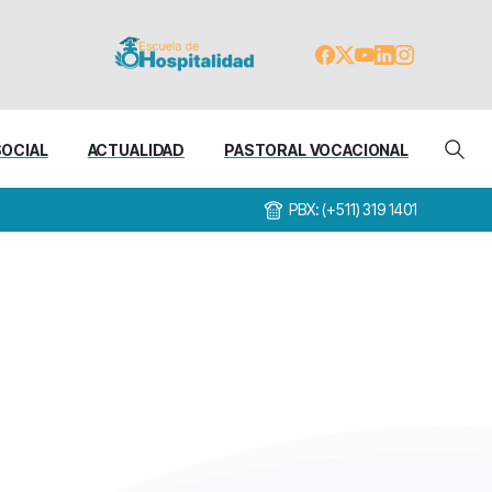
SOCIAL
ACTUALIDAD
PASTORAL VOCACIONAL
PBX: (+511) 319 1401
023