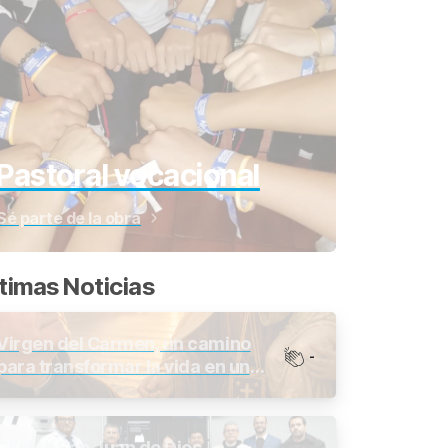
Pastoral vocacional
Sé parte de la obra
timas Noticias
Virgen del Carmen, un camino
-
para transformar la vida en un
mundo cambiante
Clínica San Juan de Dios