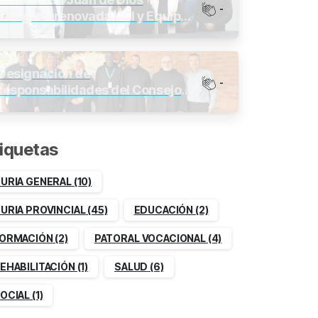
-
inaugura renovada UCI y Equipos
de última generación
Designación de
-
responsabilidades del Consejo
Provincial 2026-2030
iquetas
URIA GENERAL
(10)
URIA PROVINCIAL
(45)
EDUCACIÓN
(2)
ORMACIÓN
(2)
PATORAL VOCACIONAL
(4)
EHABILITACIÓN
(1)
SALUD
(6)
OCIAL
(1)