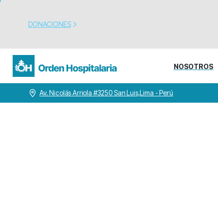
DONACIONES
NOSOTROS
Av. Nicolás Arriola #3250 San Luis,Lima - Perú
EJ