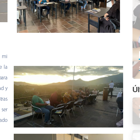
 mi
e la
para
Úl
ad y
tras
ser
iado