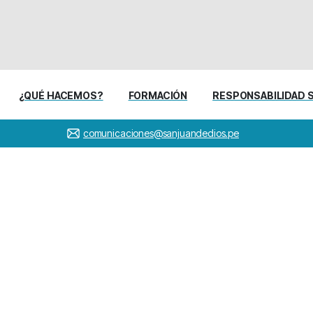
¿QUÉ HACEMOS?
FORMACIÓN
RESPONSABILIDAD 
comunicaciones@sanjuandedios.pe
ERCICIOS
ESPIRITUALES
2
Home
COLOMBIA
EJERCICIOS ESPIRITUALES 2023