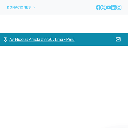
DONACIONES
Av. Nicolás Arriola #3250 , Lima - Perú
Visita
Canónica
Provincial
2025
en
la
Clínica
San
Juan
de
Dios
–
Manizales
Home
COLOMBIA
Visita Canónica Provincial 2025 en la Clínica San
Juan de Dios – Manizales