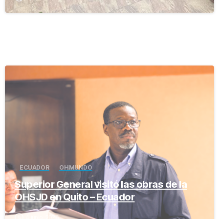
-
ECUADOR
OH MUNDO
Superior General visitó las obras de la
OHSJD en Quito – Ecuador
4 junio, 2026