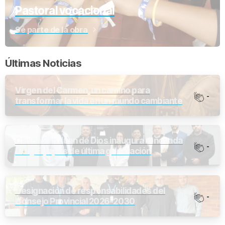
Pastoral vocacional
Sé parte de la obra
Últimas Noticias
Virgen del Carmen, un camino para
-
transformar la vida en un mundo cambiante
Clínica San Juan de Dios inaugura renovada
-
UCI y Equipos de última generación
Designación de responsabilidades del
-
Consejo Provincial 2026-2030