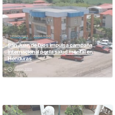
HONDURAS
OH MUNDO
San Juan de Dios impulsa campaña
internacional por la salud mental en
Honduras
16 junio, 2026
-