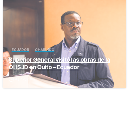
ECUADOR
OH MUNDO
Superior General visitó las obras de la
OHSJD en Quito – Ecuador
4 junio, 2026