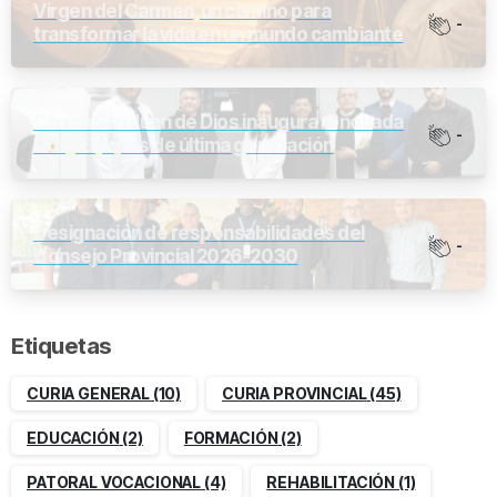
Virgen del Carmen, un camino para
-
transformar la vida en un mundo cambiante
Clínica San Juan de Dios inaugura renovada
-
UCI y Equipos de última generación
Designación de responsabilidades del
-
Consejo Provincial 2026-2030
Etiquetas
CURIA GENERAL
(10)
CURIA PROVINCIAL
(45)
EDUCACIÓN
(2)
FORMACIÓN
(2)
PATORAL VOCACIONAL
(4)
REHABILITACIÓN
(1)