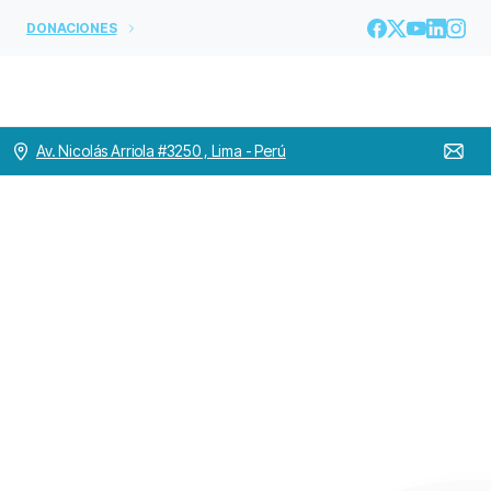
DONACIONES
Av. Nicolás Arriola #3250 , Lima - Perú
Espacios
de
fraternidad
compartidos
en
el
70
Capítulo
General
los
días
5
y
6
Home
OH MUNDO
Espacios de fraternidad compartidos en el 70
Capítulo General los días 5 y 6