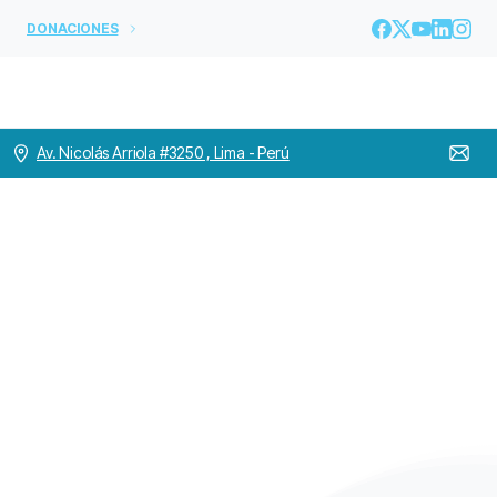
DONACIONES
Av. Nicolás Arriola #3250 , Lima - Perú
ll
Encuentro
Zona
de
Gestión
Pacífico
Sedes
Perú
Home
PROVINCIA A.L. y C.
ll Encuentro Zona de Gestión Pacífico Sedes Perú