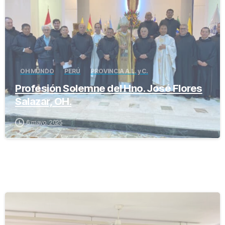
OH MUNDO
PERÚ
PROVINCIA A.L. y C.
Profesión Solemne del Hno. José Flores
Salazar, OH.
6 mayo, 2025
-