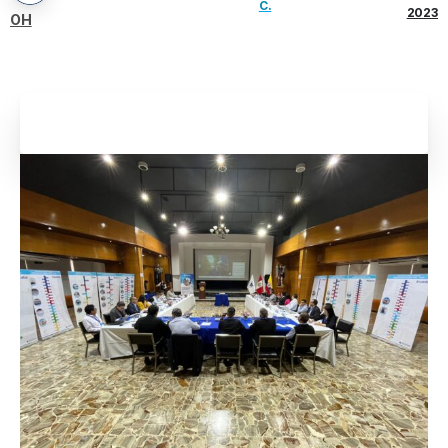
C.
2023
OH