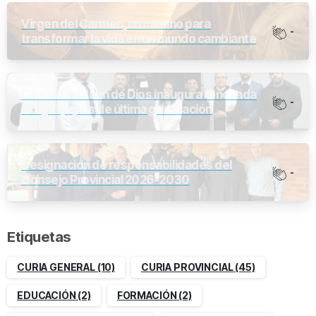
Virgen del Carmen, un camino para
-
transformar la vida en un mundo cambiante
Clínica San Juan de Dios inaugura renovada
-
UCI y Equipos de última generación
Designación de responsabilidades del
-
Consejo Provincial 2026-2030
Etiquetas
CURIA GENERAL
(10)
CURIA PROVINCIAL
(45)
EDUCACIÓN
(2)
FORMACIÓN
(2)