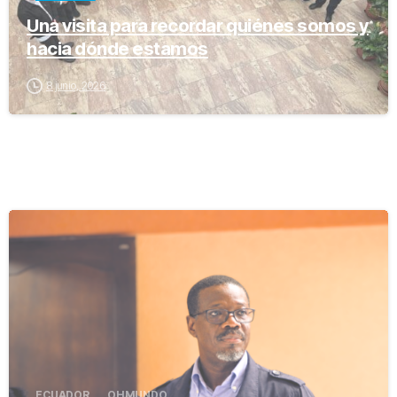
Una visita para recordar quiénes somos y
hacia dónde estamos
8 junio, 2026
-
ECUADOR
OH MUNDO