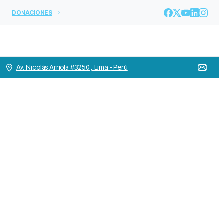
DONACIONES
Av. Nicolás Arriola #3250 , Lima - Perú
La
Comunidad
de
Lar
São
João
de
Deus
recibe
con
alegría
la
Visita
CanónicaProvincial
en
Itaipava
Home
OH MUNDO
La Comunidad de Lar São João de Deus recibe con
alegría la Visita CanónicaProvincial en Itaipava