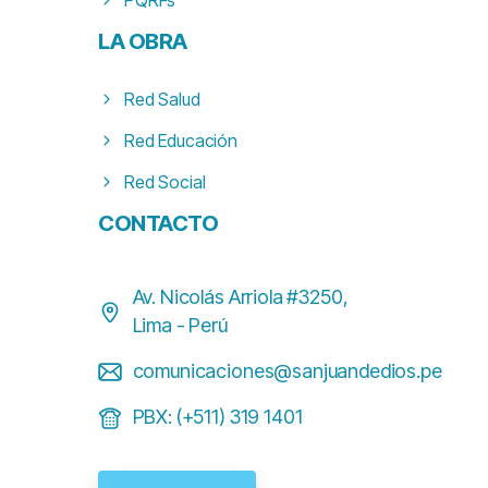
LA
OBRA
Red Salud
Red Educación
Red Social
CONTACTO
Av. Nicolás Arriola #3250,
Lima - Perú
comunicaciones@sanjuandedios.pe
PBX: (+511) 319 1401