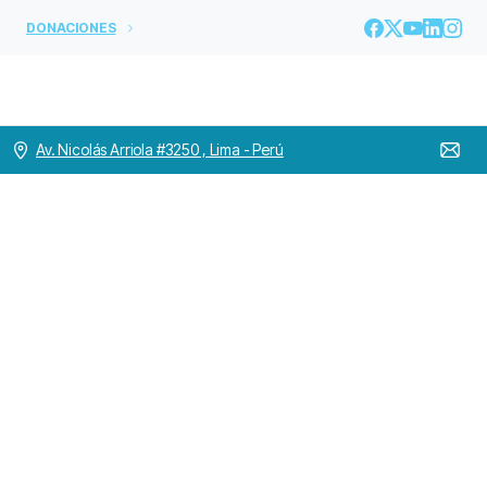
DONACIONES
Av. Nicolás Arriola #3250 , Lima - Perú
Entrega
de
la
Carta
de
Hermandad
de
la
Orden
Hospitalaria
de
San
Juan
de
Dios
en
México
Home
OH MUNDO
Entrega de la Carta de Hermandad de la Orden
Hospitalaria de San Juan de Dios en México