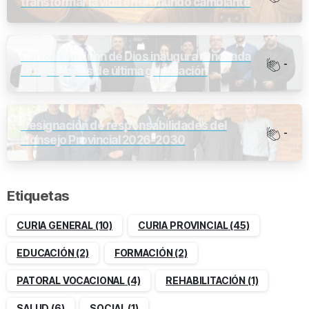
transformar la vida en un mundo cambiante
Clínica San Juan de Dios inaugura renovada
-
UCI y Equipos de última generación
Designación de responsabilidades del
-
Consejo Provincial 2026-2030
Etiquetas
CURIA GENERAL
(10)
CURIA PROVINCIAL
(45)
EDUCACIÓN
(2)
FORMACIÓN
(2)
PATORAL VOCACIONAL
(4)
REHABILITACIÓN
(1)
SALUD
(6)
SOCIAL
(1)