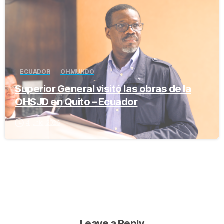
ECUADOR
OH MUNDO
Superior General visitó las obras de la
OHSJD en Quito – Ecuador
4 junio, 2026
Leave a Reply