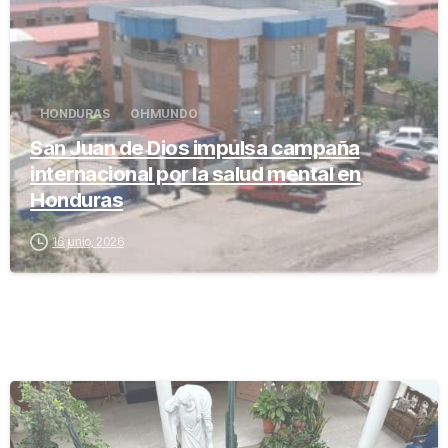
HONDURAS
OH MUNDO
San Juan de Dios impulsa campaña
internacional por la salud mental en
Honduras
16 junio, 2026
-