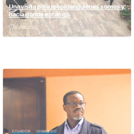
Una visita para recordar quiénes somos y
hacia dónde estamos
8 junio, 2026
-
ECUADOR
OH MUNDO