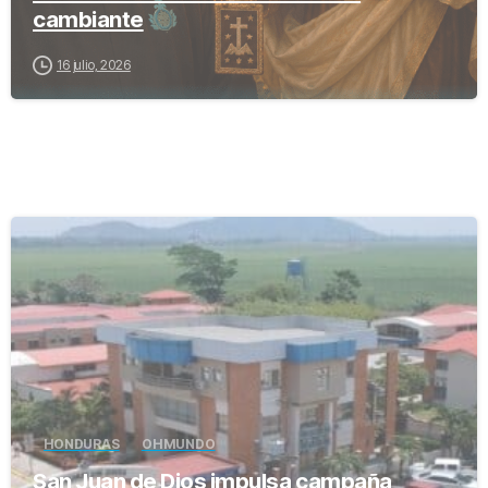
cambiante
16 julio, 2026
-
HONDURAS
OH MUNDO
San Juan de Dios impulsa campaña