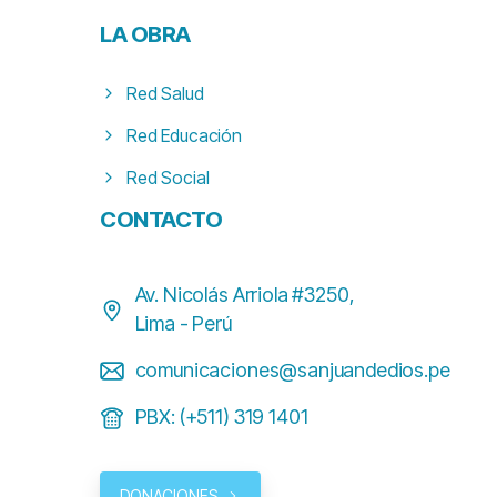
LA
OBRA
Red Salud
Red Educación
Red Social
CONTACTO
Av. Nicolás Arriola #3250,
Lima - Perú
comunicaciones@sanjuandedios.pe
PBX: (+511) 319 1401
DONACIONES