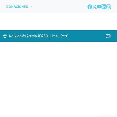
DONACIONES
Av. Nicolás Arriola #3250 , Lima - Perú
Cuarto
Encuentro
De
Escolásticos,
Tlalpan
–
México
2023
Home
OH MUNDO
Cuarto Encuentro De Escolásticos, Tlalpan – México
2023