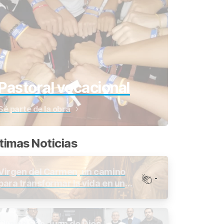
Pastoral vocacional
Sé parte de la obra
timas Noticias
Virgen del Carmen, un camino
-
para transformar la vida en un
mundo cambiante
Clínica San Juan de Dios