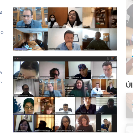
e
mo
a
e
Úl