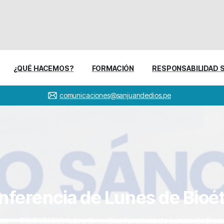
¿QUÉ HACEMOS?
FORMACIÓN
RESPONSABILIDAD 
comunicaciones@sanjuandedios.pe
nferencia
de
Lunes
de
Bioé
me
PROVINCIA A.L. y C.
Conferencia de Lunes de Bioé