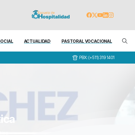
SOCIAL
ACTUALIDAD
PASTORAL VOCACIONAL
PBX: (+511) 319 1401
tica
tica