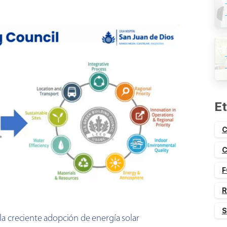
Et
C
C
F
R
S
 la creciente adopción de energía solar