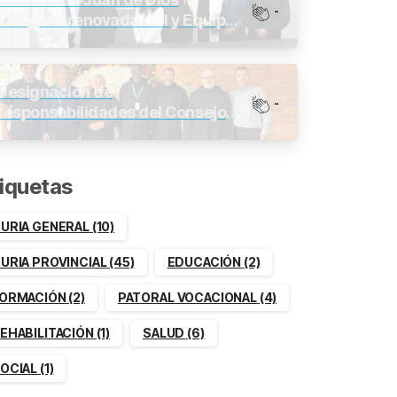
-
inaugura renovada UCI y Equipos
de última generación
Designación de
-
responsabilidades del Consejo
Provincial 2026-2030
iquetas
URIA GENERAL
(10)
URIA PROVINCIAL
(45)
EDUCACIÓN
(2)
ORMACIÓN
(2)
PATORAL VOCACIONAL
(4)
EHABILITACIÓN
(1)
SALUD
(6)
OCIAL
(1)