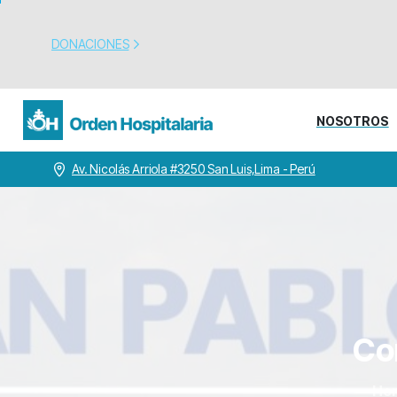
DONACIONES
NOSOTROS
Av. Nicolás Arriola #3250 San Luis,Lima - Perú
Co
Ho