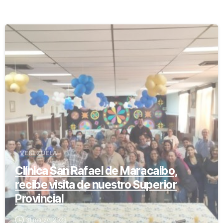
-
VENEZUELA
Clínica San Rafael de Maracaibo,
recibe visita de nuestro Superior
Provincial
31 marzo, 2023