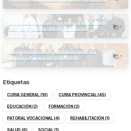
Clínica San Juan de Dios inaugura renovada
-
UCI y Equipos de última generación
Designación de responsabilidades del
-
Consejo Provincial 2026-2030
Etiquetas
CURIA GENERAL
(10)
CURIA PROVINCIAL
(45)
EDUCACIÓN
(2)
FORMACIÓN
(2)
PATORAL VOCACIONAL
(4)
REHABILITACIÓN
(1)
SALUD
(6)
SOCIAL
(1)