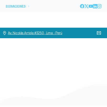
DONACIONES
Av. Nicolás Arriola #3250 , Lima - Perú
Etiqueta:
CURIA
PROVINCIAL
Home
CURIA PROVINCIAL