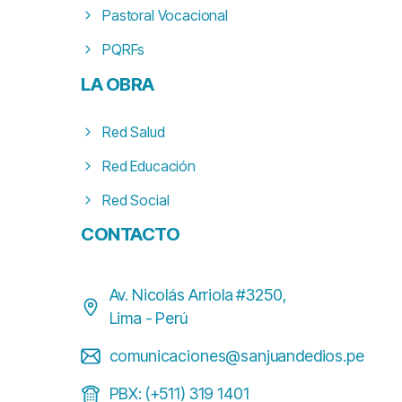
Pastoral Vocacional
PQRFs
LA
OBRA
Red Salud
Red Educación
Red Social
CONTACTO
Av. Nicolás Arriola #3250,
Lima - Perú
comunicaciones@sanjuandedios.pe
PBX: (+511) 319 1401