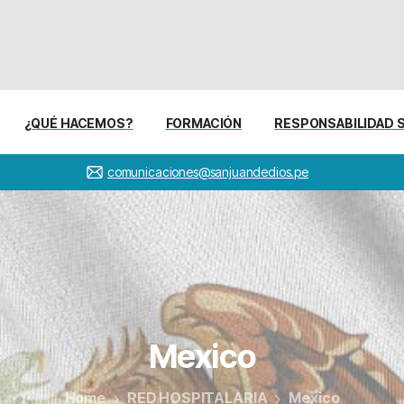
¿QUÉ HACEMOS?
FORMACIÓN
RESPONSABILIDAD 
comunicaciones@sanjuandedios.pe
Mexico
Home
RED HOSPITALARIA
Mexico