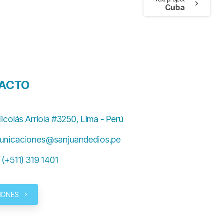
Cuba
ACTO
Nicolás Arriola #3250, Lima - Perú
unicaciones@sanjuandedios.pe
 (+511) 319 1401
IONES