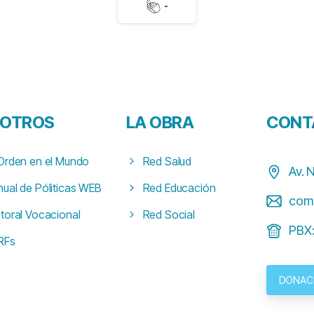
-
OTROS
LA
OBRA
CONT
Orden en el Mundo
Red Salud
Av. 
ual de Póliticas WEB
Red Educación
com
toral Vocacional
Red Social
PBX:
RFs
DONAC